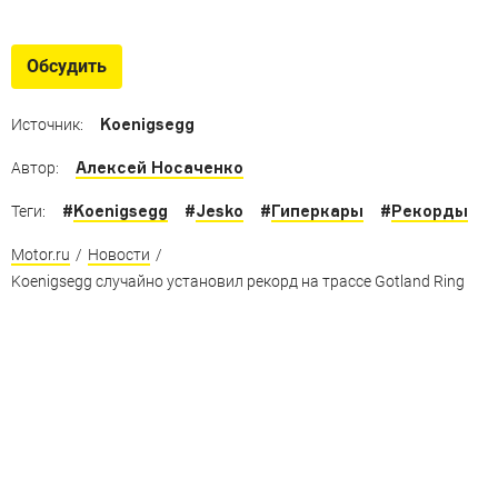
Самые быстрые гиперкары
Машины с максималкой выше 400 км/ч. McLaren
Обсудить
построил самый быстрый дорожный автомобиль, но у
него оказалась куча конкурентов
Koenigsegg
Источник:
Алексей Носаченко
Автор:
#
Koenigsegg
#
Jesko
#
Гиперкары
#
Рекорды
Теги:
Motor.ru
/
Новости
/
Koenigsegg случайно установил рекорд на трассе Gotland Ring