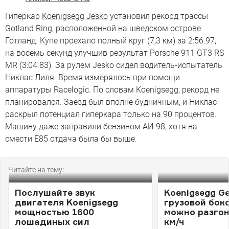
Гиперкар
Koenigsegg Jesko
установил рекорд трассы
Gotland Ring, расположенной на шведском острове
Готланд. Купе проехало полный круг (7,3 км) за 2:56.97,
на восемь секунд улучшив результат Porsche 911 GT3 RS
MR (3:04.83). За рулем Jesko сидел водитель-испытатель
Никлас Лиля. Время измерялось при помощи
аппаратуры Racelogic. По словам Koenigsegg, рекорд не
планировался. Заезд был вполне будничным, и Никлас
раскрыл потенциал гиперкара только на 90 процентов.
Машину даже заправили бензином АИ-98, хотя на
смести E85 отдача была бы выше.
Читайте на тему:
Послушайте звук
Koenigsegg G
двигателя Koenigsegg
грузовой бокс
мощностью 1600
можно разгон
лошадиных сил
км/ч