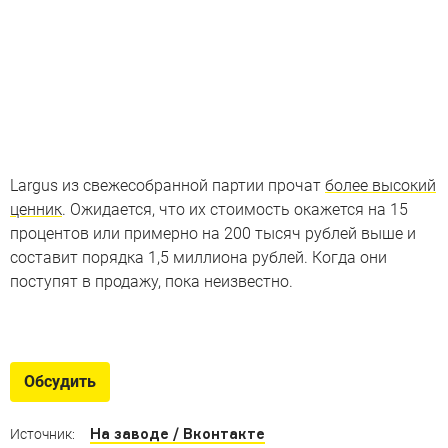
Largus из свежесобранной партии прочат
более высокий
ценник
. Ожидается, что их стоимость окажется на 15
процентов или примерно на 200 тысяч рублей выше и
составит порядка 1,5 миллиона рублей. Когда они
поступят в продажу, пока неизвестно.
Антикризисные автомобили
Доступные российские машины, которые сбросили
Обсудить
«лишнее» оснащение
На заводе / Вконтакте
Источник: