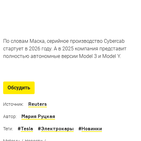
По словам Маска, серийное производство Cybercab
стартует в 2026 году. А в 2025 компания представит
полностью автономные версии Model 3 и Model Y.
Дефекты «Теслы»
С какими дефектами сталкиваются покупатели
Обсудить
автомобилей Tesla
Reuters
Источник:
Мария Руцкая
Автор:
#
Tesla
#
Электрокары
#
Новинки
Теги:
Motor.ru
/
Новости
/