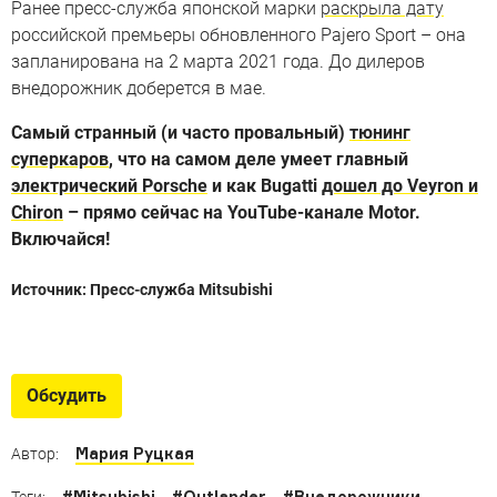
Ранее пресс-служба японской марки
раскрыла дату
российской премьеры обновленного Pajero Sport – она
запланирована на 2 марта 2021 года. До дилеров
внедорожник доберется в мае.
Самый странный (и часто провальный)
тюнинг
суперкаров
, что на самом деле умеет главный
электрический Porsche
и как Bugatti
дошел до Veyron и
Chiron
– прямо сейчас на YouTube-канале Motor.
Включайся!
Источник: Пресс-служба Mitsubishi
История пикапов Mitsubishi
Необычная история пикапов Mitsubishi
Обсудить
Мария Руцкая
Автор:
#
Mitsubishi
#
Outlander
#
Внедорожники