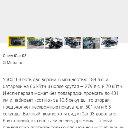
Chery iCar 03
© Motor.ru
У iCar 03 есть две версии: с мощностью 184 л.с. и
батареей на 66 кВтч и более крутая — 279 л.с. и 70 кВтч.
И если первая может без подзарядки проехать до 401
км и набирает «сотню» за 10,5 секунды, то вторая
предъявляет нескромные показатели: 501 км и 6,5
секунды. Важный нюанс: хотя вид у iCar 03 довольно
брутальный, это всё-таки не внедорожник. Полный
привод пока доступен только для мощной модификации,