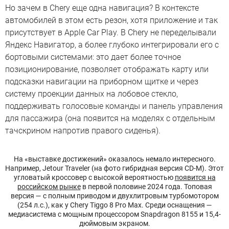
Но зачем в Chery еще одна навигация? В контексте
автомобилей в этом есть резон, хотя приложение и так
присутствует в Apple Car Play. В Chery не переделывали
Яндекс Навигатор, а более глубоко интегрировали его с
бортовыми системами: это дает более точное
позиционирование, позволяет отображать карту или
подсказки навигации на приборном щитке и через
систему проекции данных на лобовое стекло,
поддерживать голосовые команды и панель управления
для пассажира (она появится на моделях с отдельным
тачскрином напротив правого сиденья).
На «выставке достижений» оказалось немало интересного.
Например, Jetour Traveler (на фото гибридная версия CD-M). Этот
угловатый кроссовер с высокой вероятностью
появится на
российском рынке
в первой половине 2024 года. Топовая
версия — с полным приводом и двухлитровым турбомотором
(254 л.с.), как у Chery Tiggo 8 Pro Max. Среди оснащения —
медиасистема с мощным процессором Snapdragon 8155 и 15,4-
дюймовым экраном.