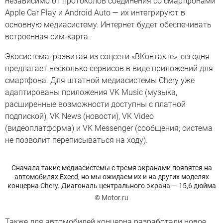
независимо от протоколов соединения со смартфонами
Apple Car Play и Android Auto — их интегрируют в
основную медиасистему. Интернет будет обеспечивать
встроенная сим-карта.
Экосистема, развитая из соцсети «ВКонтакте», сегодня
предлагает несколько сервисов в виде приложений для
смартфона. Для штатной медиасистемы Chery уже
адаптированы приложения VK Music (музыка,
расширенные возможности доступны с платной
подпиской), VK News (новости), VK Video
(видеоплатформа) и VK Messenger (сообщения; система
не позволит переписываться на ходу).
Сначала такие медиасистемы с тремя экранами
появятся на
автомобилях Exeed
, но мы ожидаем их и на других моделях
концерна Chery. Диагональ центрального экрана — 15,6 дюйма
© Motor.ru
Также для автомобилей концерна разработали новое