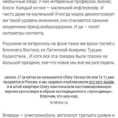
необычные люди. У них интересные профессии, бизнес,
блоги. Каждый из них — маленький инфлюэнсер. И
часто даже не маленький! И когда марка демонстрирует
им такой уровень внимания, они становятся самыми
искренними бренд-амбассадорами. И да — пилят
километры контента.
Россияне не затерялись на фоне таких же ярких гостей с
Ближнего Востока, из Латинской Америки, Турции,
Казахстана… И хотя вся эта поездка была похожа на
большой праздник, кое-что новое мы всё же разглядели.
Jaecoo J7 (в китае он называется Chery Tansuo 06 или TJ-1) уже
продается в России, и мы недавно опубликовали
его тест-драйв
.
А в штаб-квартире Chery нам показали кастомизированную
версию кроссовера в образе экспедиционного «проходимца».
Впрочем, это шоу-кар.
© Motor.ru
Впереди — электромобили, автопилот третьего уровня и