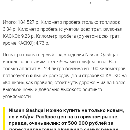
р.
Итого: 184 527 р. Километр пробега (только топливо):
3,84 р. Километр пробега (с учетом всех трат, включая
КАСКО): 9,23 р. Километр пробега (с учетом всех трат,
кроме КАСКО): 4,73 р.
По затратам за первый год владения Nissan Qashqai
вполне сопоставим с хэтчбеками гольф-класса. Вот
только аппетит в 12,4 литра бензина на 100 километров
потребует б
о
льших расходов. Да и страховка КАСКО на
«Кашкай», как правило, стоит чуть дороже – из-за более
высокой цены и довольно высокого рейтинга
угоняемости.
Nissan Qashqai можно купить не только новым,
но и «б/у». Разброс цен на вторичном рынке,
правда, очень велик: от 500 000 рублей за
дорестайлинговый «Кашкай» самых ранних