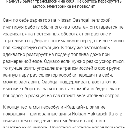
качнуть рычаг трансмиссии на себя. Не бойтесь перекрутить
мотор, электроника не позволит
Сам по себе вариатор на Nissan Qashqai неплохой:
имитируя работу обычного «автомата», он старается не
«зависать» на постоянных оборотах при разгоне и
тщательно подбирает оптимальное передаточное число
под конкретную ситуацию. К тому же автомобиль
адекватно реагирует на подачу топлива даже при
размеренной езде. Однако если нужно резко ускориться,
то лучше взять управление трансмиссией в свои руки:
качнув пару раз селектор коробки передач на себя,
можно заставить Qashqai поддерживать достаточно
высокие обороты, на которых автомобиль будет ехать
пободрее, а реакция на газ станет значительно острее.
К концу теста мы переобули «Кашкай» в зимние
покрышки – шипованные шины Nokian Hakkapeliitta 5, в
связи с чем поведение автомобиля на асфальте
заметно ухудшилось. Приятная «летняя» управляемость