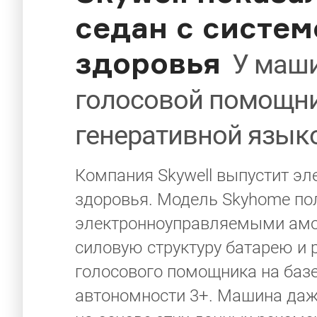
седан с систе
здоровья
У маши
голосовой помощни
генеративной язык
Компания Skywell выпустит эл
здоровья. Модель Skyhome по
электронноуправляемыми амо
силовую структуру батарею и 
голосового помощника на базе
автономности 3+. Машина даж