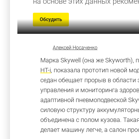
на основе этих данных реком
Обсудить
Алексей Носаченко
Марка Skywell (она же Skyworth),
HT-i
, показала прототип новой мо
седан обещает прорыв в области 
управления и мониторинга здоров
адаптивной пневмоподвеской Skyw
силовую структуру аккумуляторн
объединена с полом кузова. Така
делает машину легче, а салон про