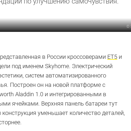
ендации по улучшению самочувствия.
©
 представленная в России кроссоверами
ET5
и
дели под именем Skyhome. Электрический
эстетики, систем автоматизированного
ья. Построен он на новой платформе с
orth Aladdin 1.0 и интегрированными в
ыми ячейками. Верхняя панель батареи тут
я конструкция уменьшает количество деталей,
сторнее.