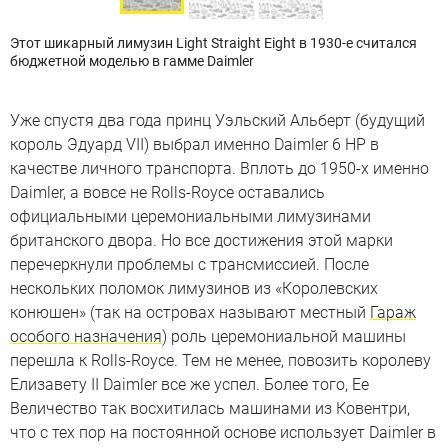
Этот шикарный лимузин Light Straight Eight в 1930-е считался
бюджетной моделью в гамме Daimler
Уже спустя два года принц Уэльский Альберт (будущий
король Эдуард VII) выбрал именно Daimler 6 HP в
качестве личного транспорта. Вплоть до 1950-х именно
Daimler, а вовсе не Rolls-Royce оставались
официальными церемониальными лимузинами
британского двора. Но все достижения этой марки
перечеркнули проблемы с трансмиссией. После
нескольких поломок лимузинов из «Королевских
конюшен» (так на островах называют местный
Гараж
особого назначения
) роль церемониальной машины
перешла к Rolls-Royce. Тем не менее, повозить королеву
Елизавету II Daimler все же успел. Более того, Ее
Величество так восхитилась машинами из Ковентри,
что с тех пор на постоянной основе использует Daimler в