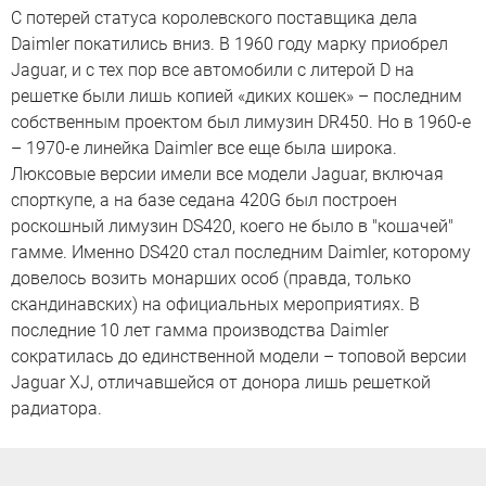
С потерей статуса королевского поставщика дела
Daimler покатились вниз. В 1960 году марку приобрел
Jaguar, и с тех пор все автомобили с литерой D на
решетке были лишь копией «диких кошек» – последним
собственным проектом был лимузин DR450. Но в 1960-е
– 1970-е линейка Daimler все еще была широка.
Люксовые версии имели все модели Jaguar, включая
спорткупе, а на базе седана 420G был построен
роскошный лимузин DS420, коего не было в "кошачей"
гамме. Именно DS420 стал последним Daimler, которому
довелось возить монарших особ (правда, только
скандинавских) на официальных мероприятиях. В
последние 10 лет гамма производства Daimler
сократилась до единственной модели – топовой версии
Jaguar XJ, отличавшейся от донора лишь решеткой
радиатора.