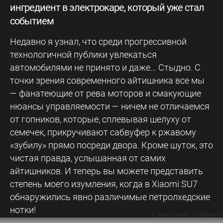
ингредиент в электрокаре, который уже стал
событием
Недавно я узнал, что среди прогрессивной
технологичной публики увлекаться
автомобилями не принято и даже… Стыдно. С
точки зрения современного айтишника все мы
— фанатеющие от рева моторов и смакующие
нюансы управляемости — ничем не отличаемся
от гопников, которые, сплевывая шелуху от
семечек, прикручивают сабвуфер к ржавому
«зубилу» прямо посреди двора. Кроме шуток, это
чистая правда, услышанная от самих
айтишников. И теперь вы можете представить
степень моего изумления, когда в Xiaomi SU7
обнаружились явно различимые петролхедские
нотки!
©
Дмитрий Питерский