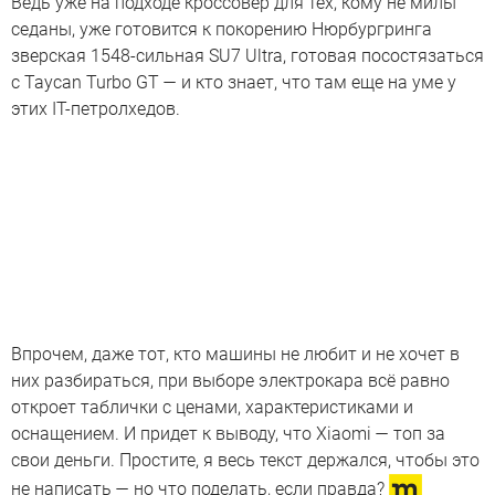
Ведь уже на подходе кроссовер для тех, кому не милы
седаны, уже готовится к покорению Нюрбургринга
зверская 1548-сильная SU7 Ultra, готовая посостязаться
с Taycan Turbo GT — и кто знает, что там еще на уме у
этих IT-петролхедов.
Впрочем, даже тот, кто машины не любит и не хочет в
них разбираться, при выборе электрокара всё равно
откроет таблички с ценами, характеристиками и
оснащением. И придет к выводу, что Xiaomi — топ за
свои деньги. Простите, я весь текст держался, чтобы это
не написать — но что поделать, если правда?