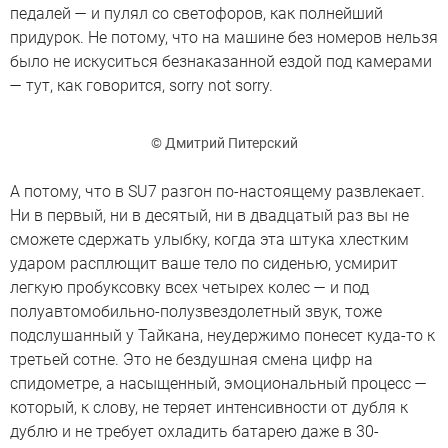
педалей — и пулял со светофоров, как полнейший
придурок. Не потому, что на машине без номеров нельзя
было не искуситься безнаказанной ездой под камерами
— тут, как говорится, sorry not sorry.
© Дмитрий Питерский
А потому, что в SU7 разгон по-настоящему развлекает.
Ни в первый, ни в десятый, ни в двадцатый раз вы не
сможете сдержать улыбку, когда эта штука хлестким
ударом расплющит ваше тело по сиденью, усмирит
легкую пробуксовку всех четырех колес — и под
полуавтомобильно-полузвездолетный звук, тоже
подслушанный у Тайкана, неудержимо понесет куда-то к
третьей сотне. Это не бездушная смена цифр на
спидометре, а насыщенный, эмоциональный процесс —
который, к слову, не теряет интенсивности от дубля к
дублю и не требует охладить батарею даже в 30-