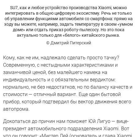
SU7, как и любое устройство производства Xiaomi, можно
интегрировать в общую цифровую экосистему. Речь не только
об управлении функциями автомобиля со смартфона: прямо на
ходу вы можете, например, задать температуру в своем «умном
доме» или отдать приказ роботу-пылесосу. Но это пока
актуально только для «белого» китайского рынка.
© Дмитрий Питерский
Кому, как не им, надлежало сделать просто тачку?
Современную, с нестыдными характеристиками и
заманчивой ценой, без малейшего намека на
индивидуальность и с обязательным вердиктом:
нормально, не без недостатков, но по балансу качеств и
стоимости — отличный вариант. Еще один бытовой
прибор, который подтвердил бы вектор движения всего
автопрома.
Докопаться до причин нам поможет Юй Лигуо — вице-
президент автомобильного подразделения Xiaomi. Вот
что он говорит: «Мистер Лей (основатель и глава Xiaomi