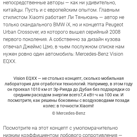
непосредственные авторы — как ни удивительно,
китайцы. Пусть и с европейским опытом. Главным
стилистом Xiaomi работает Ли Тяньюань — автор не
только скандального BMW iX, но и концепта Peugeot
Urban Crossover, из которого вышел серийный 2008
первого поколения. А собственно за дизайн кузова
отвечал Джеймс Цзю, в чьем послужном списке нам
нужен ровно один автомобиль: Mercedes-Benz Vision
EQXX.
Vision EQXX — не столько концепт, сколько мобильная
лаборатория для отработки технологий. Например, в этом году
он проехал 1010 км от Эр-Рияда до Дубая без подзарядки со
средним расходом энергии всего7,4 кВт⋅ч на 100 км. И
посмотрите, как решены боковины с воздуховодами позади
колес: в точности Xiaomi!
© Mercedes-Benz
Посмотрите на этот концепт с умопомрачительно
низким коэффициентом лобового сопротивления —