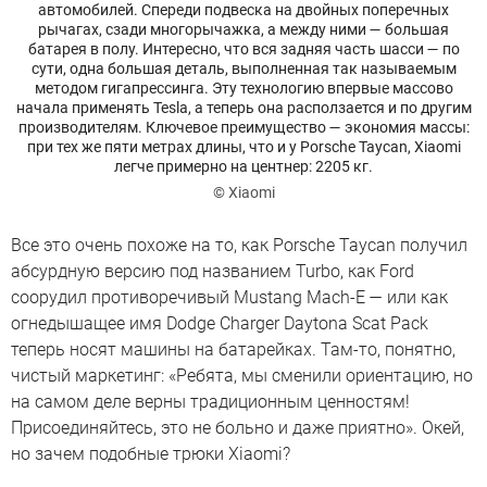
автомобилей. Спереди подвеска на двойных поперечных
рычагах, сзади многорычажка, а между ними — большая
батарея в полу. Интересно, что вся задняя часть шасси — по
сути, одна большая деталь, выполненная так называемым
методом гигапрессинга. Эту технологию впервые массово
начала применять Tesla, а теперь она расползается и по другим
производителям. Ключевое преимущество — экономия массы:
при тех же пяти метрах длины, что и у Porsche Taycan, Xiaomi
легче примерно на центнер: 2205 кг.
© Xiaomi
Все это очень похоже на то, как Porsche Taycan получил
абсурдную версию под названием Turbo, как Ford
соорудил противоречивый Mustang Mach-E — или как
огнедышащее имя Dodge Charger Daytona Scat Pack
теперь носят машины на батарейках. Там-то, понятно,
чистый маркетинг: «Ребята, мы сменили ориентацию, но
на самом деле верны традиционным ценностям!
Присоединяйтесь, это не больно и даже приятно». Окей,
но зачем подобные трюки Xiaomi?