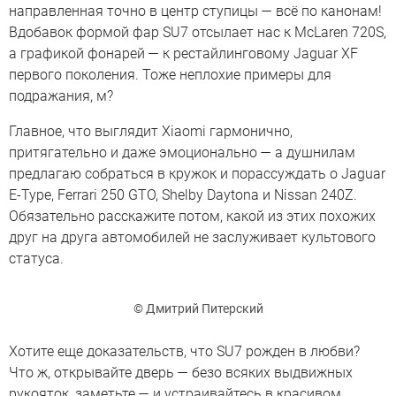
направленная точно в центр ступицы — всё по канонам!
Вдобавок формой фар SU7 отсылает нас к McLaren 720S,
а графикой фонарей — к рестайлинговому Jaguar XF
первого поколения. Тоже неплохие примеры для
подражания, м?
Главное, что выглядит Xiaomi гармонично,
притягательно и даже эмоционально — а душнилам
предлагаю собраться в кружок и порассуждать о Jaguar
E-Type, Ferrari 250 GTO, Shelby Daytona и Nissan 240Z.
Обязательно расскажите потом, какой из этих похожих
друг на друга автомобилей не заслуживает культового
статуса.
© Дмитрий Питерский
Хотите еще доказательств, что SU7 рожден в любви?
Что ж, открывайте дверь — безо всяких выдвижных
рукояток, заметьте — и устраивайтесь в красивом