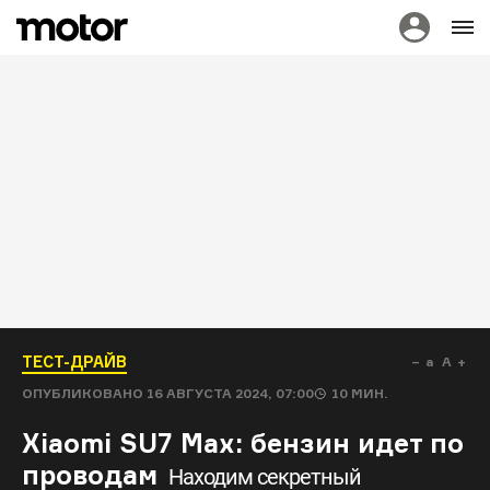
ТЕСТ-ДРАЙВ
a
A
ОПУБЛИКОВАНО
16 АВГУСТА 2024, 07:00
10
МИН.
Xiaomi SU7 Max: бензин идет по
проводам
Находим секретный