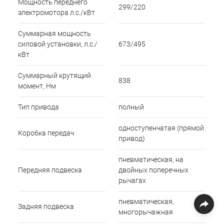
Мощность переднего
299/220
электромотора л.с./кВт
Суммарная мощность
силовой установки, л.с./
673/495
кВт
Суммарный крутящий
838
момент, Нм
Тип привода
полный
одноступенчатая (прямой
Коробка передач
привод)
пневматическая, на
Передняя подвеска
двойных поперечных
рычагах
пневматическая,
Задняя подвеска
многорычажная