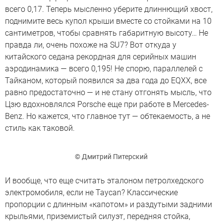
всего 0,17. Теперь мысленно уберите длиннющий хвост,
поднимите весь купол крыши вместе со стойками на 10
сантиметров, чтобы сравнять габаритную высоту… Не
правда ли, очень похоже на SU7? Вот откуда у
китайского седана рекордная для серийных машин
аэродинамика — всего 0,195! Не спорю, параллелей с
Тайканом, который появился за два года до EQXX, все
равно предостаточно — и не стану отгонять мысль, что
Цзю вдохновлялся Porsche еще при работе в Mercedes-
Benz. Но кажется, что главное тут — обтекаемость, а не
стиль как таковой.
© Дмитрий Питерский
И вообще, что еще считать эталоном петролхедского
электромобиля, если не Taycan? Классические
пропорции с длинным «капотом» и раздутыми задними
крыльями, приземистый силуэт, передняя стойка,