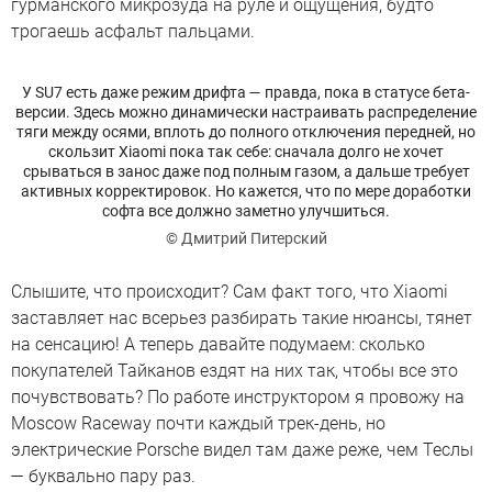
гурманского микрозуда на руле и ощущения, будто
трогаешь асфальт пальцами.
У SU7 есть даже режим дрифта — правда, пока в статусе бета-
версии. Здесь можно динамически настраивать распределение
тяги между осями, вплоть до полного отключения передней, но
скользит Xiaomi пока так себе: сначала долго не хочет
срываться в занос даже под полным газом, а дальше требует
активных корректировок. Но кажется, что по мере доработки
софта все должно заметно улучшиться.
© Дмитрий Питерский
Слышите, что происходит? Сам факт того, что Xiaomi
заставляет нас всерьез разбирать такие нюансы, тянет
на сенсацию! А теперь давайте подумаем: сколько
покупателей Тайканов ездят на них так, чтобы все это
почувствовать? По работе инструктором я провожу на
Moscow Raceway почти каждый трек-день, но
электрические Porsche видел там даже реже, чем Теслы
— буквально пару раз.