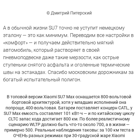
© Дмитрий Питерский
А в обычной жизни SU7 точно не уступит немецкому
эталону — это как минимум. Переводим все настройки в
«комфорт» — и получаем действительно мягкий
автомобиль, который растворяет в своей
пневмоподвеске даже такие мерзости, как острые
ступеньки снятого асфальта и оголенные термические
швы на эстакадах. Спасибо московским дорожникам за
богатый испытательный полигон.
В топовой версии Xiaomi SU7 Max оснащается 800-вольтовой
бортовой архитектурой, хотя у младших исполнений она
попроще, 400-вольтовая. Батареи поставляет концерн CATL, у
SU7 Max емкость составляет 101 кВт⋅ч — и по китайскому циклу
CLTC запас хода достигает 800 км. По более реалистичному
сценарию WLTP должно быть что-то около 700, а в жизни —
примерно 500. Реальные наблюдения таковы: за 100 км теста в
ОЧЕНЬ разных режимах при 30-градусной жаре Xiaomi