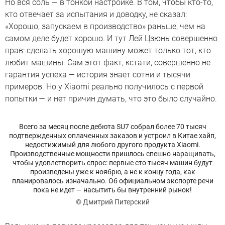
Но вся соль — в тонкой настройке. В том, чтобы кто-то,
кто отвечает за испытания и доводку, не сказал:
«Хорошо, запускаем в производство» раньше, чем на
самом деле будет хорошо. И тут Лей Цзюнь совершенно
прав: сделать хорошую машину может только тот, кто
любит машины. Сам этот факт, кстати, совершенно не
гарантия успеха — история знает сотни и тысячи
примеров. Но у Xiaomi реально получилось с первой
попытки — и нет причин думать, что это было случайно.
Всего за месяц после дебюта SU7 собрал более 70 тысяч
подтвержденных оплаченных заказов и устроил в Китае хайп,
недостижимый для любого другого продукта Xiaomi.
Производственные мощности пришлось спешно наращивать,
чтобы удовлетворить спрос: первые сто тысяч машин будут
произведены уже к ноябрю, а не к концу года, как
планировалось изначально. Об официальном экспорте речи
пока не идет — насытить бы внутренний рынок!
© Дмитрий Питерский