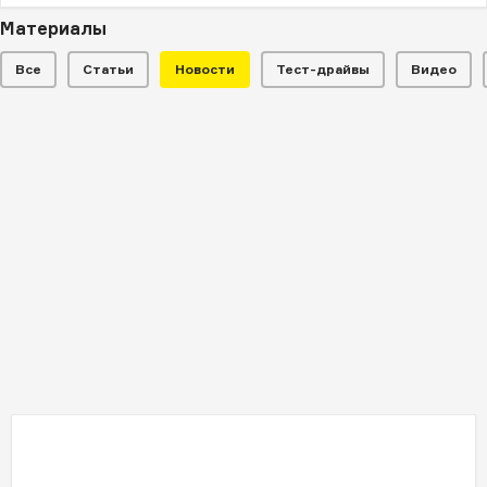
Материалы
Все
Статьи
Новости
Тест-драйвы
Видео
НОВОСТИ
Гоночный 60-летний Ferrari
продали за 13 миллионов евро
Выигравший "Ле-Ман" автомобиль оснащался
мотором от болида Формулы-1