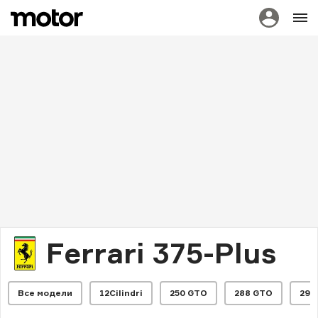
Ferrari 375-Plus
Все модели
12Cilindri
250 GTO
288 GTO
296