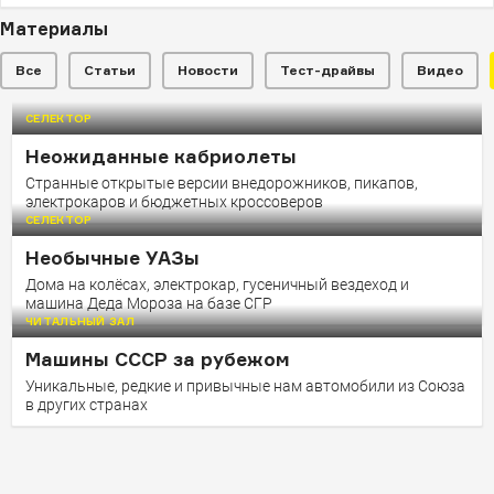
Материалы
Все
Статьи
Новости
Тест-драйвы
Видео
СЕЛЕКТОР
РЕПОРТАЖ
Неожиданные кабриолеты
Что крестный отец BMW X6
Странные открытые версии внедорожников, пикапов,
сотворит с УАЗом и Lada
электрокаров и бюджетных кроссоверов
СЕЛЕКТОР
Необычные УАЗы
Дома на колёсах, электрокар, гусеничный вездеход и
машина Деда Мороза на базе СГР
ЧИТАЛЬНЫЙ ЗАЛ
Машины СССР за рубежом
Уникальные, редкие и привычные нам автомобили из Союза
в других странах