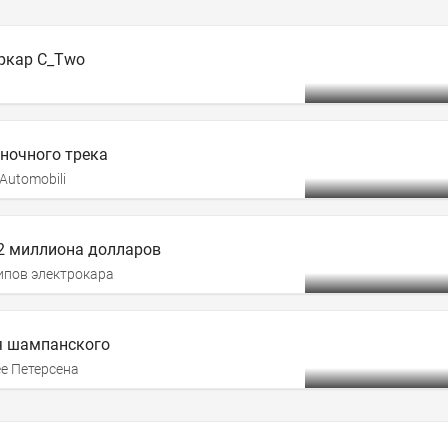
еркар C_Two
оночного трека
Automobili
 2 миллиона долларов
ипов электрокара
я шампанского
е Петерсена