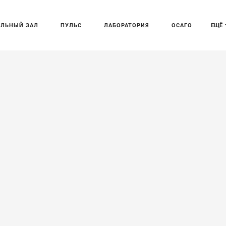
АЛЬНЫЙ ЗАЛ
ПУЛЬС
ЛАБОРАТОРИЯ
ОСАГО
ЕЩЁ
a установил
ости для
ектромобилей
о 412 километров в час