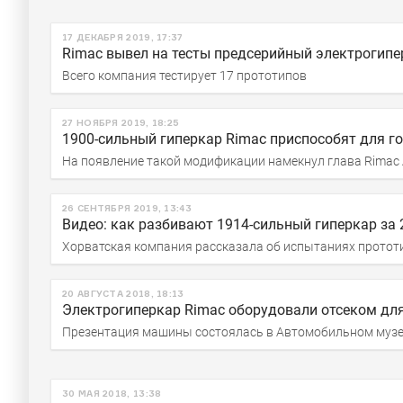
17 ДЕКАБРЯ 2019, 17:37
Rimac вывел на тесты предсерийный электрогип
Всего компания тестирует 17 прототипов
27 НОЯБРЯ 2019, 18:25
1900-сильный гиперкар Rimac приспособят для г
На появление такой модификации намекнул глава Rimac 
26 СЕНТЯБРЯ 2019, 13:43
Видео: как разбивают 1914-сильный гиперкар за
Хорватская компания рассказала об испытаниях протот
20 АВГУСТА 2018, 18:13
Электрогиперкар Rimac оборудовали отсеком дл
Презентация машины состоялась в Автомобильном музе
30 МАЯ 2018, 13:38