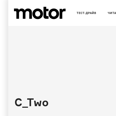
ТЕСТ-ДРАЙВ
ЧИТ
НОВОСТИ
Rimac Never
рекорд скор
серийных эл
C_Two
На треке в Германии гиперкар разогнался д