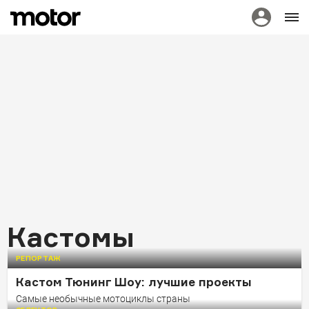
Кастомы
РЕПОРТАЖ
НОВОСТИ
Кастом Тюнинг Шоу: лучшие проекты
В Москве пройдет фестиваль
Самые необычные мотоциклы страны
кастом-культуры