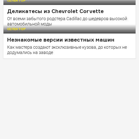
СЕЛЕКТОР
Гостей Кастом Конвенции ждет новое развлечение
Деликатесы из Chevrolet Corvette
— «гонка крышек»
От всеми забытого родстера Cadillac до шедевров высокой
автомобильной моды
СЕЛЕКТОР
Незнакомые версии известных машин
Как мастера создают эксклюзивные кузова, до которых не
додумались на заводе