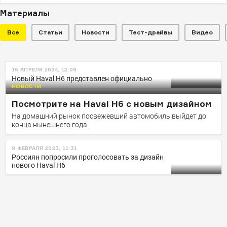
Материалы
Все
Статьи
Новости
Тест-драйвы
Видео
НОВОСТИ
16 АПРЕЛЯ 2024, 12:09
Haval показал салон нового H6,
Новый Haval H6 представлен официально
который ждут в России
НОВОСТИ
Посмотрите на Haval H6 с новым дизайном
На российский рынок кроссовер может выйти в
третьем квартале нынешнего года
На домашний рынок посвежевший автомобиль выйдет до
конца нынешнего года
9 ФЕВРАЛЯ 2023, 11:31
Россиян попросили проголосовать за дизайн
нового Haval H6