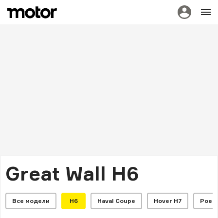
Great Wall H6
Все модели
H6
Haval Coupe
Hover H7
Poer