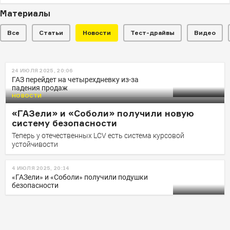
Материалы
Все
Статьи
Новости
Тест-драйвы
Видео
НОВОСТИ
24 ИЮЛЯ 2025, 20:06
Первым будет: Volga
ГАЗ перейдет на четырехдневку из-за
падения продаж
сертифицировала кроссовер
НОВОСТИ
K50
«ГАЗели» и «Соболи» получили новую
Производителем будущей новинки значится компания
систему безопасности
ООО «Нижегородские легковые автомобили».
Теперь у отечественных LCV есть система курсовой
устойчивости
4 ИЮЛЯ 2025, 20:14
«ГАЗели» и «Соболи» получили подушки
безопасности