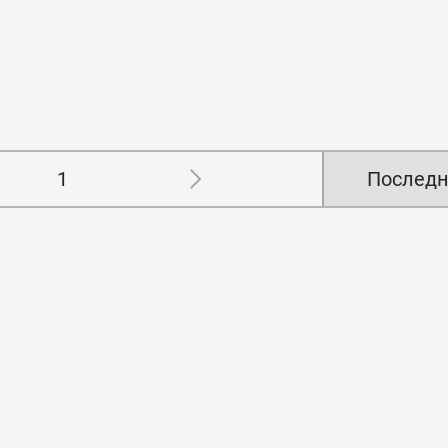
1
Последн