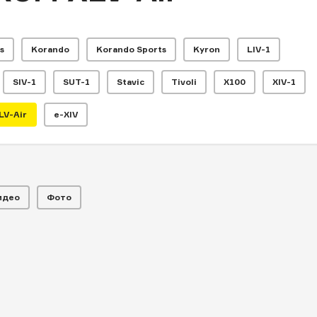
s
Korando
Korando Sports
Kyron
LIV-1
амекнет на нов
SIV-1
SUT-1
Stavic
Tivoli
X100
XIV-1
вумя
LV-Air
e-XIV
идео
Фото
ьных вседорожника