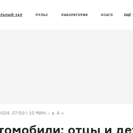
АЛЬНЫЙ ЗАЛ
ПУЛЬС
ЛАБОРАТОРИЯ
ОСАГО
ЕЩЁ
024, 07:00
10
МИН.
a
A
томобили: отцы и де