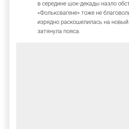
в середине шок-декады назло обст
«Фольксвагене» тоже не благово
изрядно раскошелилась на новый 
затянула пояса.