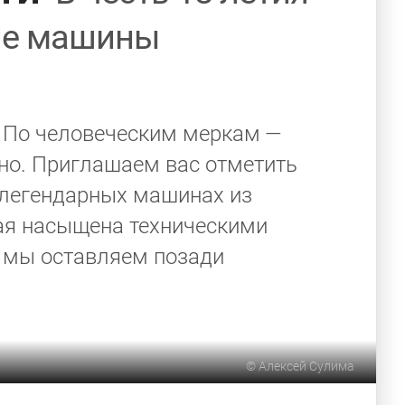
ие машины
я. По человеческим меркам —
вно. Приглашаем вас отметить
 легендарных машинах из
ая насыщена техническими
 мы оставляем позади
©
Алексей Сулима