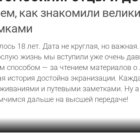
ем, как знакомили велик
омками
ось 18 лет. Дата не круглая, но важна
ослую жизнь мы вступили уже очень да
м способом — за чтением материалов о
ая история достойна экранизации. Кажд
живаниями и путевыми заметками. Ну а
мчимся дальше на высшей передаче!