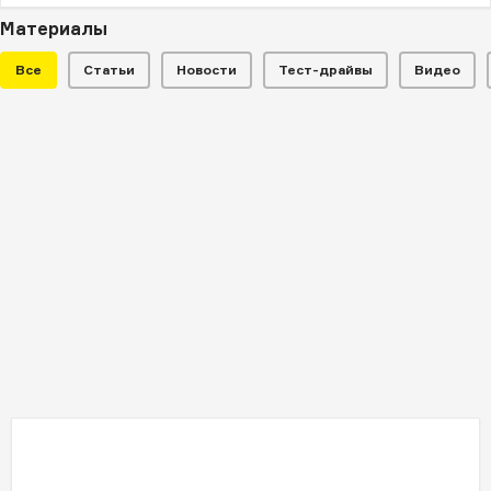
Материалы
Все
Статьи
Новости
Тест-драйвы
Видео
НОВОСТИ
Cadillac показал прообраз
флагманской модели
Купе Cadillac Elmiraj получило 507-сильную
битурбированную "восьмерку"