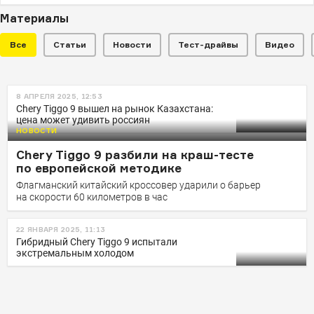
Материалы
Все
Статьи
Новости
Тест-драйвы
Видео
НОВОСТИ
8 АПРЕЛЯ 2025, 12:53
Что будет с Chery Tiggo 9 при
Chery Tiggo 9 вышел на рынок Казахстана:
цена может удивить россиян
боковом ударе об столб:
НОВОСТИ
результаты краш-теста
Chery Tiggo 9 разбили на краш-тесте
Краш-тест был проведен по европейской методике Euro
по европейской методике
NCAP
Флагманский китайский кроссовер ударили о барьер
на скорости 60 километров в час
22 ЯНВАРЯ 2025, 11:13
Гибридный Сhery Tiggo 9 испытали
экстремальным холодом