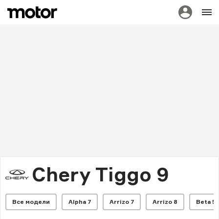
Chery Tiggo 9
Все модели
Alpha 7
Arrizo 7
Arrizo 8
Beta 5