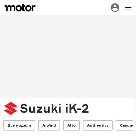
Suzuki iK-2
Все модели
A:Wind
Alto
Authentics
Cappucc