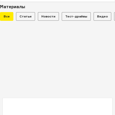
Материалы
Все
Статьи
Новости
Тест-драйвы
Видео
НОВОСТИ
Российский Peugeot Traveller
приспособили для охоты и
рыбалки
Компания представила кемпер на базе
полноприводной версии микроавтобуса