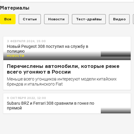
Материалы
Все
Статьи
Новости
Тест-драйвы
Видео
НОВОСТИ
3 ФЕВРАЛЯ 2024, 15:00
Теперь без «клыков льва»:
Новый Peugeot 308 поступил на службу в
полицию
Peugeot обновила хэтчбек и
НОВОСТИ
универсал 308
Перечислены автомобили, которые реже
В Европе продажи стартуют грядущей осенью
всего угоняют в России
Меньше всего угонщиков интересуют модели китайских
брендов и итальянского Fiat
9 ОКТЯБРЯ 2022, 12:00
Subaru BRZ и Ferrari 308 сравнили в гонке по
прямой