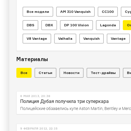
Все модели
AM 310 Vanquish
CC100
Cy
НОВОСТИ
За редкий As
DBS
DBX
DP 100 Vision
Lagonda
O
в России поп
V8 Vantage
Valhalla
Vanquish
Vantage
миллиона ру
Материалы
Все
Статьи
Новости
Тест-драйвы
В
Тираж двухдверки составил 77 экземпляро
6 МАЯ 2013, 20:38
Полиция Дубая получила три суперкара
Полицейские обзавелись купе Aston Martin, Bentley и Mer
9 ФЕВРАЛЯ 2012, 22:15