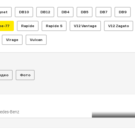
gnet
DB10
DB12
DB4
DB5
DB7
DB9
ton Martin One-
ne-77
Rapide
Rapide S
V12 Vantage
V12 Zagato
росили 273
Virage
Vulcan
блей
идео
Фото
в
cedes-Benz