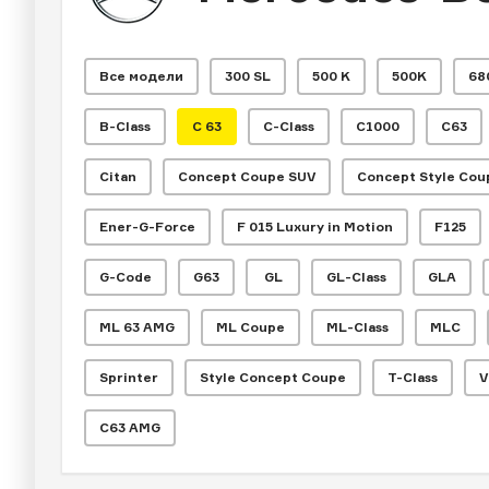
Все модели
300 SL
500 K
500K
68
B-Class
C 63
C-Class
C1000
C63
Citan
Concept Coupe SUV
Concept Style Cou
Ener-G-Force
F 015 Luxury in Motion
F125
G-Code
G63
GL
GL-Class
GLA
ML 63 AMG
ML Coupe
ML-Class
MLC
Sprinter
Style Concept Coupe
T-Class
V
С63 AMG