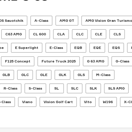
0S Sauotchik
A-Class
AMG GT
AMG Vision Gran Turism
C63 AMG
CL 600
CLA
CLC
CLE
CLS
pe
E Superlight
E-Class
EQB
EQE
EQS
F125 Concept
Future Truck 2025
G 63 AMG
G-Class
GLB
GLC
GLE
GLK
GLS
M-Class
R-Class
S-Class
SL
SLC
SLK
SLS AMG
-Class
Viano
Vision Golf Cart
Vito
W196
X-Cl