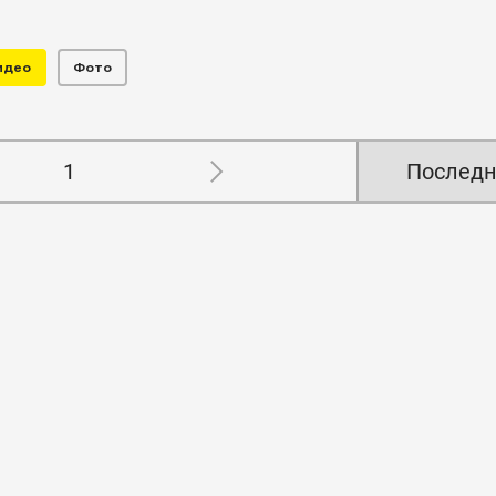
идео
Фото
1
Последн