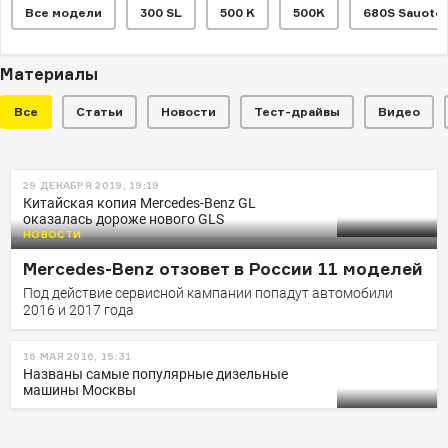
Все модели
300 SL
500 K
500K
680S Sauotch
Материалы
Все
Статьи
Новости
Тест-драйвы
Видео
НОВОСТИ
29 ДЕКАБРЯ 2019, 19:19
Миллион Mercedes-Benz попали
Китайская копия Mercedes-Benz GL
оказалась дороже нового GLS
под отзыв из-за неисправных
НОВОСТИ
тормозов
Mercedes-Benz отзовет в России 11 моделей
Проблема с тормозной системой выявлена на старых
Под действие сервисной кампании попадут автомобили
«Мерседесах»
2016 и 2017 года
16 МАЯ 2016, 15:31
Названы самые популярные дизельные
машины Москвы