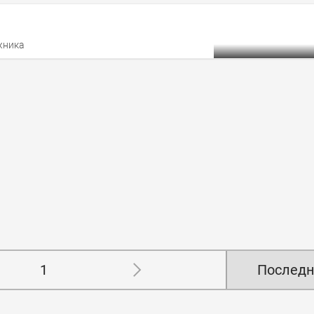
жника
1
Последн