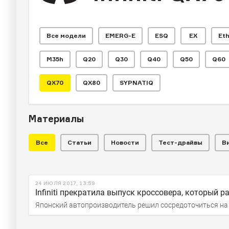
Все модели
EMERG-E
ESQ
EX
Et
M35h
Q20
Q30
Q40
Q50
Q60
QX70
QX80
SYPNATIQ
ЧИТАЛЬНЫЙ ЗАЛ
20 лет Infinit
Материалы
Все
Статьи
Новости
Тест-драйвы
В
Пока о его внешности говорили «Viper объе
24 ИЮЛЯ 2017, 13:59
Infiniti прекратила выпуск кроссовера, который 
Японский автопроизводитель решил сосредоточиться на