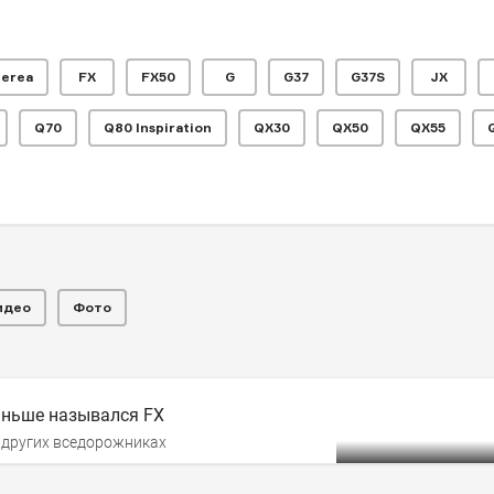
herea
FX
FX50
G
G37
G37S
JX
Q70
Q80 Inspiration
QX30
QX50
QX55
i FX
идео
Фото
лся пончиков», он ставил на место BMW X5
раньше назывался FX
 других вседорожниках