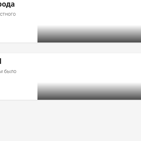
он Детройт-2026
10 крутых Мустангов
рода
естного
d
ом было