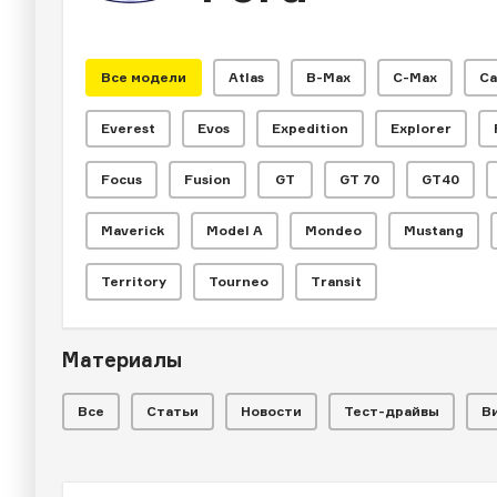
Все модели
Atlas
B-Max
C-Max
Ca
Everest
Evos
Expedition
Explorer
Focus
Fusion
GT
GT 70
GT40
РЕПОРТАЖ
Главные пре
Maverick
Model A
Mondeo
Mustang
Territory
Tourneo
Transit
запомнился 
Материалы
Йорке
Все
Статьи
Новости
Тест-драйвы
В
РЕПОРТАЖ
РЕПОРТАЖ