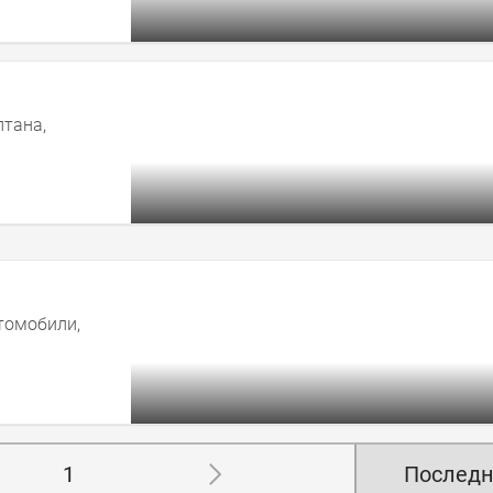
лтана,
томобили,
1
Последн