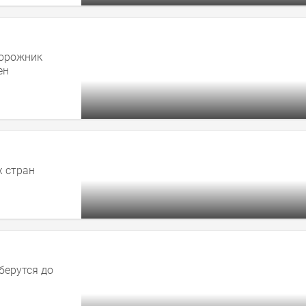
дорожник
ен
 стран
берутся до