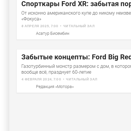
Новый Ford Transit City: как
Автосал
Спорткары Ford XR: забытая по
китайцы из JMC научили
фордовцев делать
От исконно американского купе до никому неизв
электрофургоны
«Фокуса»
8 АПРЕЛЯ 2025, 7:00
ЧИТАЛЬНЫЙ ЗАЛ
Асатур Бисембин
Забытые концепты: Ford Big Re
Газотурбинный монстр размером с дом, в котор
вообще всё, празднует 60-летие
4 ФЕВРАЛЯ 2024, 7:00
ЧИТАЛЬНЫЙ ЗАЛ
Редакция «Мотора»