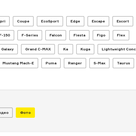
pri
Coupe
EcoSport
Edge
Escape
Escort
F-150
F-Series
Falcon
Fiesta
Figo
Flex
Galaxy
Grand C-MAX
Ka
Kuga
Lightweight Conc
мьеры: чем
Mustang Mach-E
Puma
Ranger
S-Max
Taurus
автосалон в Нь
идео
Фото
ЧИТАЛЬНЫЙ ЗАЛ