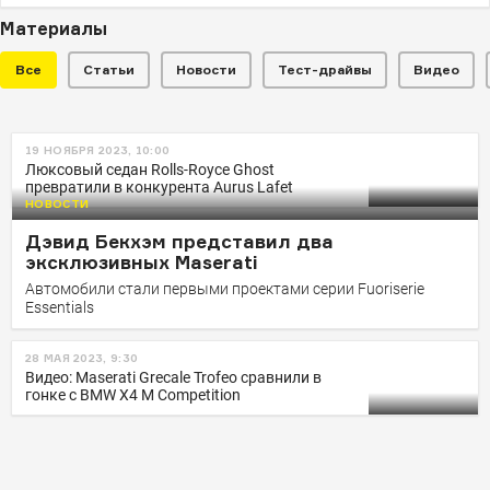
Материалы
Все
Статьи
Новости
Тест-драйвы
Видео
НОВОСТИ
19 НОЯБРЯ 2023, 10:00
Электромобиль Hyundai бросил
Люксовый седан Rolls-Royce Ghost
превратили в конкурента Aurus Lafet
вызов премиальным
НОВОСТИ
кроссоверам в гонке по прямой
Дэвид Бекхэм представил два
В заезде приняли участие Jaguar, Maserati, Lamborghini
эксклюзивных Maserati
и Porsche
Автомобили стали первыми проектами серии Fuoriserie
Essentials
28 МАЯ 2023, 9:30
Видео: Maserati Grecale Trofeo сравнили в
гонке с BMW X4 M Competition