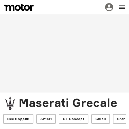
Maserati Grecale
Все модели
Alfieri
GT Concept
Ghibli
GranC