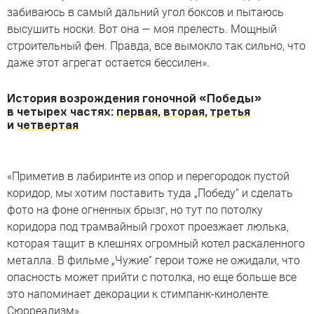
забиваюсь в самый дальний угол боксов и пытаюсь
высушить носки. Вот она — моя прелесть. Мощный
строительный фен. Правда, все вымокло так сильно, что
даже этот агрегат остается бессилен».
История возрождения гоночной «Победы»
в четырех частях:
первая
,
вторая
,
третья
и
четвертая
«Приметив в лабиринте из опор и перегородок пустой
коридор, мы хотим поставить туда „Победу“ и сделать
фото на фоне огненных брызг, но тут по потолку
коридора под трамвайный грохот проезжает люлька,
которая тащит в клешнях огромный котел раскаленного
металла. В фильме „Чужие“ герои тоже не ожидали, что
опасность может прийти с потолка, но еще больше все
это напоминает декорации к стимпанк-киноленте.
Сюрреализм».