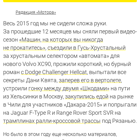
Редакция «Мотора»
Весь 2015 год мы не сидели сложа руки.
За прошедшие 12 месяцев мы сняли первый видео-
сезон
«Машин, на которых вы никогда
не прокатитесь»
,
съездили в Гусь-Хрустальный
за хрустальным селектором «автомата» для
нового Volvo XC90, прожили короткий, но бурный
роман
с Dodge Challenger Hellcat
, выпытали все
секреты Дани Квята,
заперев его в вертолете
,
устроили
гонку между двумя «Шкодами»
на пути
из Хельсинки в Москву,
закупились едой
на рынке
в Чили для участников «Дакара-2015» и попрыгали
на Jaguar F-Type R и Range Rover Sport SVR на
трамплинах ралли-кроссовой трассы
под Рязанью.
Но было в этом году еще несколько материалов,