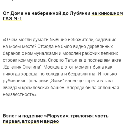
От Дома на набережной до Лубянки
на киношном
ГАЗ М-1
«О чем могли думать бывшие небожители, сидевшие
на моем месте? Отсюда не было видно деревянных
бараков с коммуналками и мозолей рабочих великих
строек коммунизма. Словно Татьяна в последнем акте
„Евгения Онегина“, Москва в этот момент была как
никогда хороша, но холодна и безразлична. И только
рубиновые фонарики „Эмки“ зловеще горели в такт
звездам кремлевских башен. Впереди была сплошная
неизвестность».
Взлет и падение «Маруси», трилогия:
часть
первая
,
вторая
и
видео