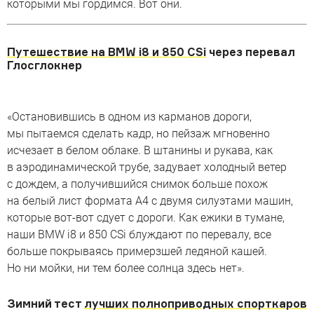
которыми мы гордимся. Вот они.
Путешествие на BMW i8 и 850 CSi
через перевал
Глосглокнер
«Остановившись в одном из карманов дороги,
мы пытаемся сделать кадр, но пейзаж мгновенно
исчезает в белом облаке. В штанины и рукава, как
в аэродинамической трубе, задувает холодный ветер
с дождем, а получившийся снимок больше похож
на белый лист формата A4 с двумя силуэтами машин,
которые вот-вот сдует с дороги. Как ежики в тумане,
наши BMW i8 и 850 CSi блуждают по перевалу, все
больше покрываясь примерзшей ледяной кашей.
Но ни мойки, ни тем более солнца здесь нет».
Зимний тест
лучших полноприводных спорткаров