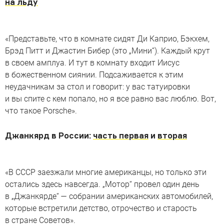
на льду
«Представьте, что в комнате сидят Ди Каприо, Бэкхем,
Брэд Питт и Джастин Бибер (это „Мини“). Каждый крут
в своем амплуа. И тут в комнату входит Иисус
в божественном сиянии. Подсаживается к этим
неудачникам за стол и говорит: у вас татуировки
и вы спите с кем попало, но я все равно вас люблю. Вот,
что такое Porsche».
Джанкярд в России:
часть первая
и
вторая
«В СССР заезжали многие американцы, но только эти
остались здесь навсегда. „Мотор“ провел один день
в „Джанкярде“ — собрании американских автомобилей,
которые встретили детство, отрочество и старость
в стране Советов».