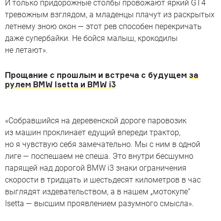
И только придорожные столбы провожают яркий GT4
тревожным взглядом, а младенцы плачут из раскрытых
летнему зною окон — этот рев способен перекричать
даже супербайки. Не бойся малыш, крокодилы
не летают».
Прощание с прошлым и встреча с будущем
за
рулем BMW Isetta и BMW i3
«Собравшийся на деревенской дороге паровозик
из машин проклинает едущий впереди трактор,
но я чувствую себя замечательно. Мы с ним в одной
лиге — поспешаем не спеша. Это внутри бесшумно
парящей над дорогой BMW i3 знаки ограничения
скорости в тридцать и шестьдесят километров в час
выглядят издевательством, а в нашем „мотокупе“
Isetta — высшим проявлением разумного смысла».