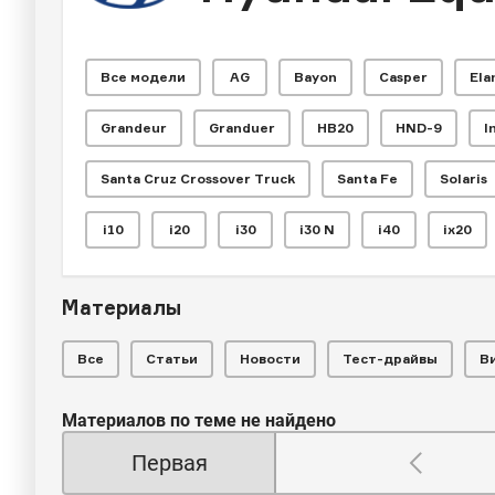
Все модели
AG
Bayon
Casper
Ela
Grandeur
Granduer
HB20
HND-9
I
Santa Cruz Crossover Truck
Santa Fe
Solaris
i10
i20
i30
i30 N
i40
ix20
Материалы
Все
Статьи
Новости
Тест-драйвы
В
Материалов по теме не найдено
Первая