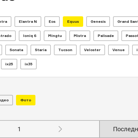
ntra
Elantra N
Eos
Equus
Genesis
Grand San
ntrado
Ioniq 6
Mingtu
Mistra
Palisade
Passo
Sonata
Staria
Tucson
Veloster
Venue
ix25
ix35
идео
Фото
1
Последн