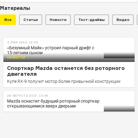
Материалы
Все
Статьи
Новости
Тест-драйвы
Видео
НОВОСТИ
3 МАЯ 2022, 12:00
Mazda показала уникальный
«Безумный Майк» устроил парный дрифт с
15-летним сыном
роторный кабриолет RX-8
НОВОСТИ
Модель так и не превратилась в серийный автомобиль
Спорткар Mazda останется без роторного
двигателя
Купе RX-9 получит мотор более привычной конструкции
28 АВГУСТА 2017, 13:46
Mazda оснастит будущий роторный спорткар
открывающимися вверх дверьми