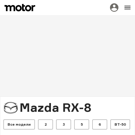
Mazda RX-8
Все модели
2
3
5
6
BT-50