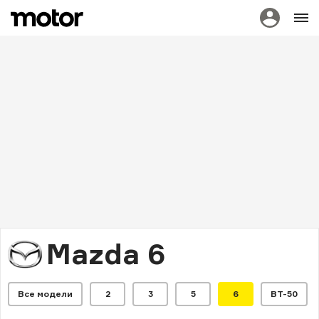
Mazda 6
Все модели
2
3
5
6
BT-50