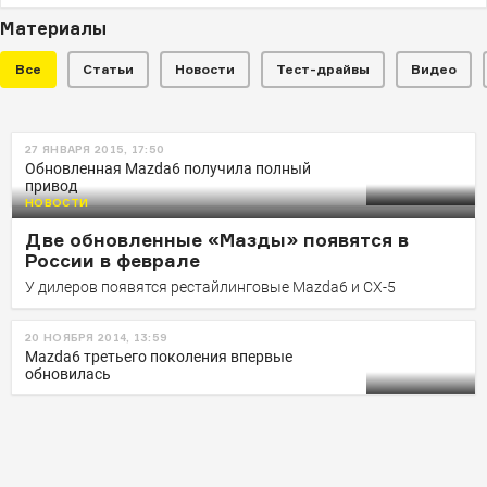
Материалы
Все
Статьи
Новости
Тест-драйвы
Видео
НОВОСТИ
27 ЯНВАРЯ 2015, 17:50
Названы рублевые цены
Обновленная Mazda6 получила полный
привод
обновленных Mazda6 и CX-5
НОВОСТИ
Опубликован полный прайс-лист двух рестайлинговых
Две обновленные «Мазды» появятся в
моделей
России в феврале
У дилеров появятся рестайлинговые Mazda6 и CX-5
20 НОЯБРЯ 2014, 13:59
Mazda6 третьего поколения впервые
обновилась