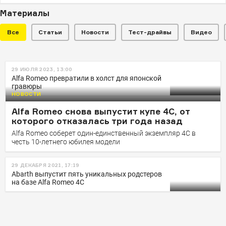
Материалы
Все
Статьи
Новости
Тест-драйвы
Видео
НОВОСТИ
29 ИЮЛЯ 2023, 13:00
Alfa Romeo 4C реинкарнируется
Alfa Romeo превратили в холст для японской
гравюры
в формате электромобиля
НОВОСТИ
Новая модель должна получить индекс 4E
Alfa Romeo снова выпустит купе 4С, от
которого отказалась три года назад
Alfa Romeo соберет один-единственный экземпляр 4С в
честь 10-летнего юбилея модели
29 ДЕКАБРЯ 2021, 17:19
Abarth выпустит пять уникальных родстеров
на базе Alfa Romeo 4C