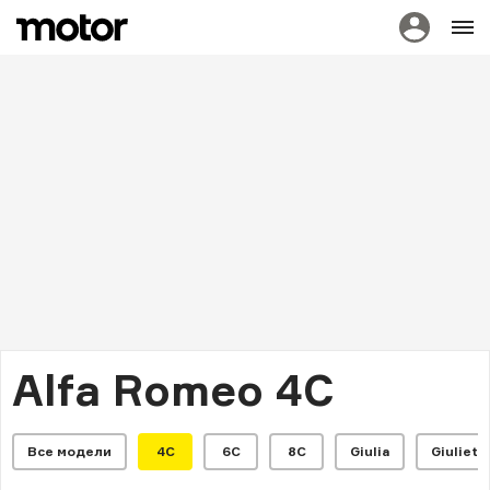
Alfa Romeo 4C
Все модели
4C
6C
8C
Giulia
Giuliett