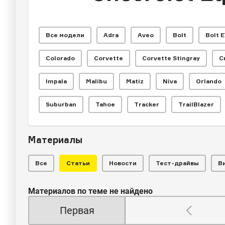
Все модели
Adra
Aveo
Bolt
Bolt 
Colorado
Corvette
Corvette Stingray
C
Impala
Malibu
Matiz
Niva
Orlando
Suburban
Tahoe
Tracker
TrailBlazer
Материалы
Все
Статьи
Новости
Тест-драйвы
В
Материалов по теме не найдено
Первая