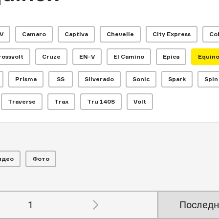
EV
Camaro
Captiva
Chevelle
City Express
Co
rossvolt
Cruze
EN-V
El Camino
Epica
Equin
Prisma
SS
Silverado
Sonic
Spark
Spin
Traverse
Trax
Tru 140S
Volt
идео
Фото
1
Последн