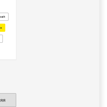
balt
ox
яя