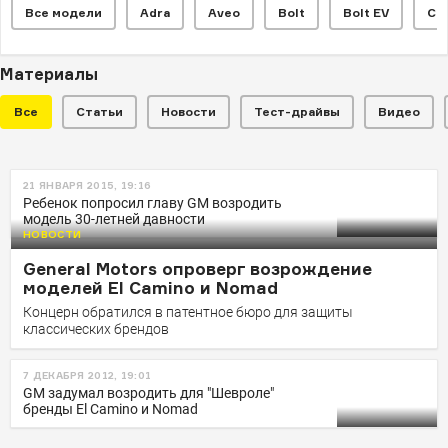
Все модели
Adra
Aveo
Bolt
Bolt EV
Ca
Материалы
Все
Статьи
Новости
Тест-драйвы
Видео
НОВОСТИ
21 ЯНВАРЯ 2015, 19:16
В России продают 57-летний
Ребенок попросил главу GM возродить
модель 30-летней давности
пикап Chevrolet El Camino в
НОВОСТИ
идеальном состоянии
General Motors опроверг возрождение
За классический пикап продавец просит 2 530 000
моделей El Camino и Nomad
рублей
Концерн обратился в патентное бюро для защиты
классических брендов
7 ДЕКАБРЯ 2012, 19:01
GM задумал возродить для "Шевроле"
бренды El Camino и Nomad