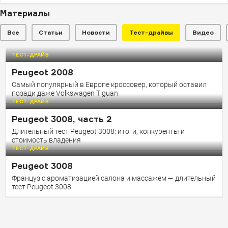
Материалы
Все
Статьи
Новости
Тест-драйвы
Видео
ТЕСТ-ДРАЙВ
ТЕСТ-ДРАЙВ
Peugeot 2008
VW Taos или Peugeot 2008?
Самый популярный в Европе кроссовер, который оставил
Можно ли с помощью Peugeot перехитрить рынок?
позади даже Volkswagen Tiguan
Volkswagen поможет найти ответ
ТЕСТ-ДРАЙВ
Peugeot 3008, часть 2
Длительный тест Peugeot 3008: итоги, конкуренты и
стоимость владения
ТЕСТ-ДРАЙВ
Peugeot 3008
Француз с ароматизацией салона и массажем — длительный
тест Peugeot 3008