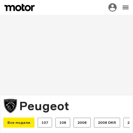
Peugeot
Все модели
107
108
2008
2008 DKR
20