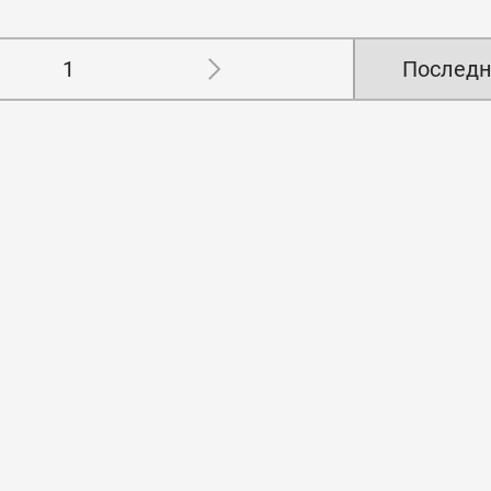
1
Последн