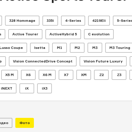
328 Hommage
335i
4-Series
4219Eli
5-Serie
s
Active Tourer
ActiveHybrid 5
C evolution
 Lusso Coupe
Isetta
M1
M2
M3
M3 Touring
p
Vision ConnectedDrive Concept
Vision Future Luxury
X5 M
X6
X6 M
X7
XM
Z2
Z3
iNEXT
iX
iX3
идео
Фото