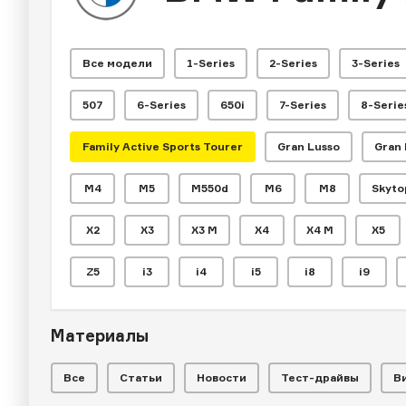
Все модели
1-Series
2-Series
3-Series
507
6-Series
650i
7-Series
8-Serie
Family Active Sports Tourer
Gran Lusso
Gran
M4
M5
M550d
M6
M8
Skyto
X2
X3
X3 M
X4
X4 M
X5
Z5
i3
i4
i5
i8
i9
Материалы
Все
Статьи
Новости
Тест-драйвы
В