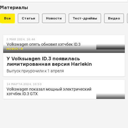
Материалы
Все
Статьи
Новости
Тест-драйвы
Видео
НОВОСТИ
2 МАЯ 2024, 16:44
Volkswagen радикально изменит
Volkswagen опять обновил хэтчбек ID.3
дизайн электрокаров и добавит
НОВОСТИ
кнопок
У Volkswagen ID.3 появилась
лимитированная версия Harlekin
Первый автомобиль в новом стиле появится в
Выпуск приурочили к 1 апреля
следующем году
14 МАРТА 2024, 10:50
Volkswagen показал мощный электрический
хэтчбек ID.3 GTX