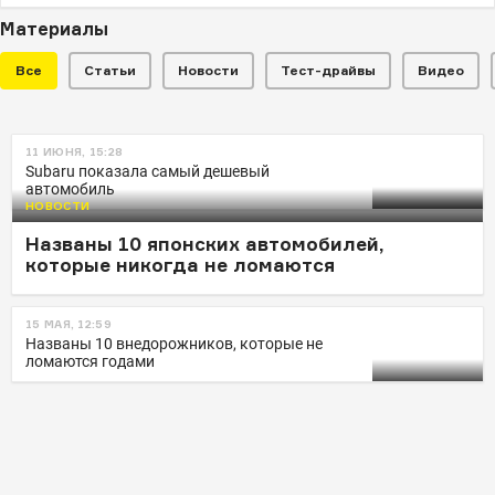
Материалы
Все
Статьи
Новости
Тест-драйвы
Видео
НОВОСТИ
11 ИЮНЯ, 15:28
Названы 10 кроссоверов,
Subaru показала самый дешевый
автомобиль
которые никогда не ломаются
НОВОСТИ
Названы 10 японских автомобилей,
которые никогда не ломаются
15 МАЯ, 12:59
Названы 10 внедорожников, которые не
ломаются годами