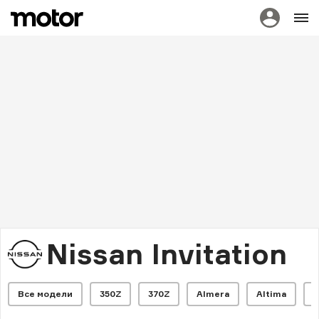
Nissan Invitation
Все модели
350Z
370Z
Almera
Altima
A