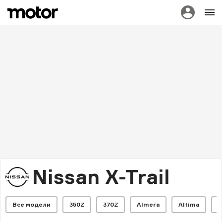
Nissan X-Trail
Все модели
350Z
370Z
Almera
Altima
A