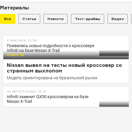
Материалы
Все
Статьи
Новости
Тест-драйвы
Видео
НОВОСТИ
6 МАЯ 2025, 11:55
Nissan X-Trail впервые обрел
Появились новые подробности о кроссовере
Infiniti на базе Nissan X-Trail
«горячую» версию Nismo
НОВОСТИ
Он появится в Японии осенью и будет стоить порядка
Nissan вывел на тесты новый кроссовер со
трех миллионов в пересчете на рубли
странным выхлопом
Модель ориентирована на бразильский рынок
30 АВГУСТА 2024, 10:31
Infiniti заменит QX50 кроссовером на базе
Nissan X-Trail