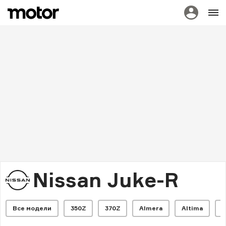
Nissan Juke-R
Все модели
350Z
370Z
Almera
Altima
A