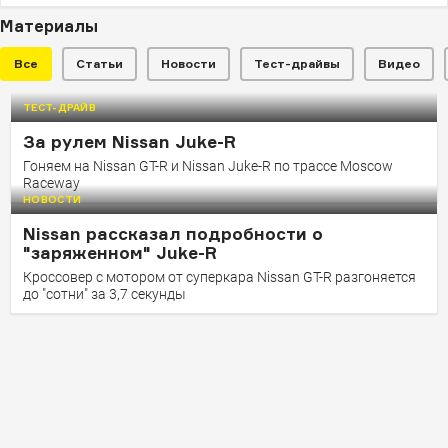
Материалы
Все
Статьи
Новости
Тест-драйвы
Видео
ТЕСТ-ДРАЙВ
НОВОСТИ
За рулем Nissan Juke-R
Nissan оснастил кроссовер Juke
Гоняем на Nissan GT-R и Nissan Juke-R по трассе Moscow
600-сильным двигателем
Raceway
НОВОСТИ
Juke с мотором от суперкара дебютирует на
фестивале скорости в Гудвуде
Nissan рассказал подробности о
"заряженном" Juke-R
Кроссовер с мотором от суперкара Nissan GT-R разгоняется
до "сотни" за 3,7 секунды