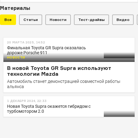
Материалы
Все
Статьи
Новости
Тест-драйвы
Видео
НОВОСТИ
20 МАРТА 2025, 14:52
У новой Toyota GR Supra может
Финальная Toyota GR Supra оказалась
дороже Porsche 911
появиться «близнец» от Lexus
НОВОСТИ
Он будет роскошнее, но получит ту же «начинку».
В новой Toyota GR Supra используют
Возможно, с некоторыми доработками
технологии Mazda
Автомобиль станет демонстрацией совместной работы
альянса
1 ДЕКАБРЯ 2024, 22:33
Новая Toyota Supra окажется гибридом с
турбомотором 2.0