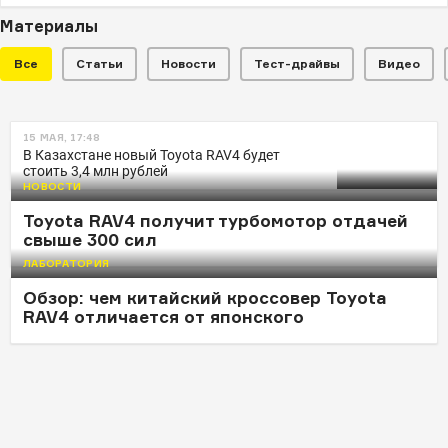
Материалы
Все
Статьи
Новости
Тест-драйвы
Видео
НОВОСТИ
15 МАЯ, 17:48
Жители США стали выбирать
В Казахстане новый Toyota RAV4 будет
стоить 3,4 млн рублей
Honda вместо Ford и Toyota
НОВОСТИ
Toyota RAV4 получит турбомотор отдачей
свыше 300 сил
ЛАБОРАТОРИЯ
Обзор: чем китайский кроссовер Toyota
RAV4 отличается от японского